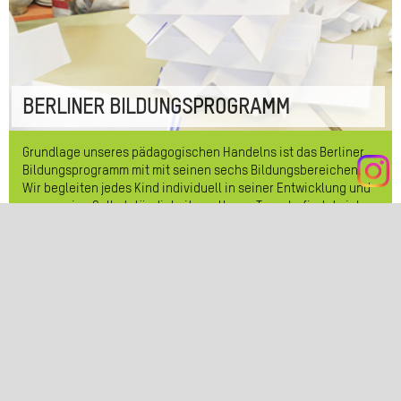
Videokamera. Mit Hilfe von Filmsequenzen beobachten wir die
individuellen Bedürfnisse, die Entwicklung und aktuellen
Interessen der Kinder. Wir nutzen Filme auch als Instrument zur
Selbstreflexion und für kollegiales Feedback und setzen sie in
der Elternarbeit ein. Dabei spielt die Marte Meo Methode eine
wesentliche Rolle.
BERLINER BILDUNGSPROGRAMM
Grundlage unseres pädagogischen Handelns ist das Berliner
Bildungsprogramm mit mit seinen sechs Bildungsbereichen.
Wir begleiten jedes Kind individuell in seiner Entwicklung und
regen seine Selbstständigkeit an. Unser Team befindet sich
auf dem Weg zur offenen Arbeit, wobei wir die
Selbstbildungsprozesse der Kinder in den Vordergrund rücken.
So können sie sich in unseren Funktionsräumen in
interessensgleichen Spielgruppen mit selbstgewählten
Aktivitäten befassen.