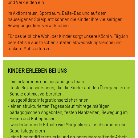
und Verkleiden ein.
Im Aktionsraum, Sportraum, Bälle-Bad und auf dem
hauseigenen Spielplatz können die Kinder ihre vielseitigen
Bewegungsideen verwirklichen.
Für das leibliche Wohl der Kinder sorgt unsere Köchin. Täglich
bereitet sie aus frischen Zutaten abwechslungsreiche und
leckere Mahlzeiten zu.
KINDER ERLEBEN BEI UNS
ein erfahrenes und beständiges Team
feste Bezugspersonen, die die Kinder auf den Übergang in die
Schule optimal vorbereiten.
ausgebildete Integrationserzieherinnen
einen strukturierten Tagesablauf mit regelmäßigen
pädagogischen Angeboten, festen Mahlzeiten, Bewegung im
Freien und Ruhepausen
wiederkehrende Rituale wie Morgenkreis, Tischsprüche und
Geburtstagsfeiern
eine binnendifferenzierte und gruppenübergreifende Arbeit